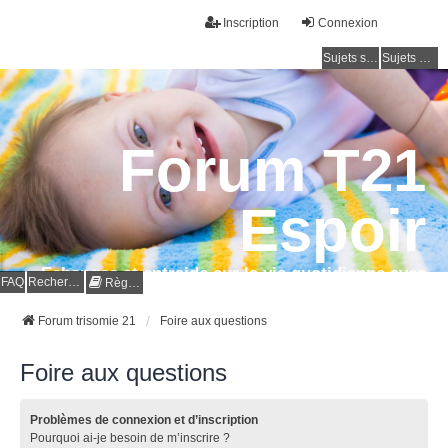
Inscription
Connexion
Sujets sans réponse
Sujets actifs
Forum T21
Espoir
Echanges et entraide sur la vie quotidienne avec
FAQ
Rechercher
Règles
la trisomie 21
Forum trisomie 21
Foire aux questions
Foire aux questions
Problèmes de connexion et d’inscription
Pourquoi ai-je besoin de m’inscrire ?