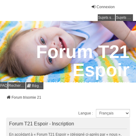
Connexion
Sujets sans réponse
Sujets actifs
Forum T21
Espoir
Echanges et entraide sur la vie quotidienne avec
FAQ
Rechercher
Règles
la trisomie 21
Forum trisomie 21
Langue :
Forum T21 Espoir - Inscription
En accédant à « Forum T21 Espoir » (désigné ci-après par « nous »,