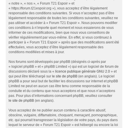
« notre », « nos », « Forum T21 Espoir » et
« https://forum.t21espoir.org »), vous acceptez d’être légalement
responsable des conditions suivantes. Si vous n’acceptez pas d’être
légalement responsable de toutes les conditions suivantes, veuillez ne
pas utiliser et accéder à « Forum T21 Espoir ». Nous pouvons modifier
ces conditions à n’importe quel moment et nous essaierons de vous
informer de ces modifications, bien que nous vous conseillons de
vérifier régulièrement par vous-même. En effet, si vous continuez à
participer à « Forum T21 Espoir » après que des modifications aient été
effectuées, vous acceptez d’être légalement responsable des
conditions modifiées et mises à jour.
Nos forums sont développés par phpBB (désignés ci-après par
« logiciel phpBB » et « phpBB Limited ») qui est un logiciel de forum de
discussions déclaré sous la «
licence publique générale GNU 2.0
» et
qui peut être téléchargé sur
le site de phpBB
(en anglais). Le logiciel
phpBB a pour seul but de faciliter les discussions sur internet et phpBB
Limited ne peut en aucun cas être tenu comme responsable de la
conduite et du contenu que nous acceptons et que nous n’acceptons
pas. Pour plus d’informations concernant phpBB, veuillez consulter
le site de phpBB
(en anglais).
Vous acceptez de ne publier aucun contenu à caractère abusif,
obscène, vulgaire, diffamatoire, choquant, menaçant, pornographique,
etc. qui pourrait transgresser la législation de votre pays, du pays dans
lequel le serveur de « Forum T21 Espoir » est hébergé ou encore la loi