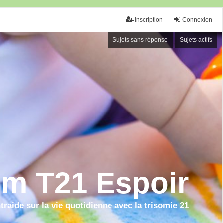
Inscription
Connexion
Sujets sans réponse
Sujets actifs
m T21 Espoir
raide sur la vie quotidienne avec la trisomie 21