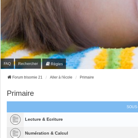
FAQ
Rechercher
Règles
Forum trisomie 21
Aller à l'école
Primaire
Primaire
SOUS
Lecture & Ecriture
Numération & Calcul