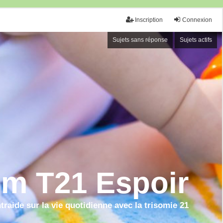
Inscription
Connexion
Sujets sans réponse
Sujets actifs
m T21 Espoir
raide sur la vie quotidienne avec la trisomie 21