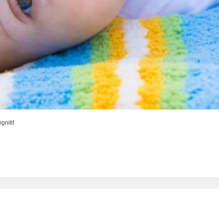
nitif
ancée