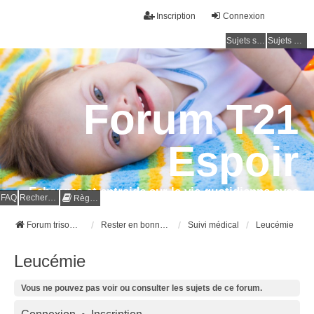
Inscription
Connexion
Sujets sans réponse
Sujets actifs
Forum T21
Espoir
Echanges et entraide sur la vie quotidienne avec
FAQ
Rechercher
Règles
la trisomie 21
Forum trisomie 21
Rester en bonne santé
Suivi médical
Leucémie
Leucémie
Vous ne pouvez pas voir ou consulter les sujets de ce forum.